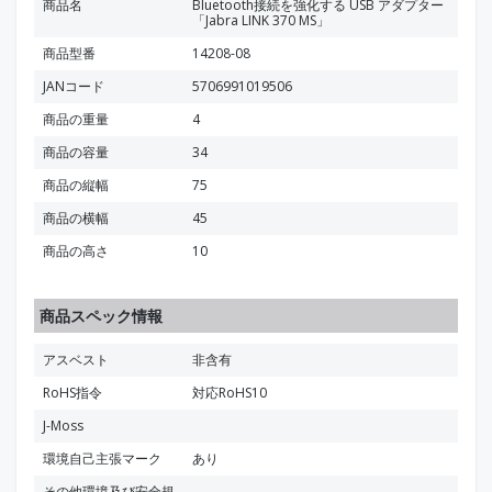
商品名
Bluetooth接続を強化する USB アダプター
「Jabra LINK 370 MS」
商品型番
14208-08
JANコード
5706991019506
商品の重量
4
商品の容量
34
商品の縦幅
75
商品の横幅
45
商品の高さ
10
商品スペック情報
アスベスト
非含有
RoHS指令
対応RoHS10
J-Moss
環境自己主張マーク
あり
その他環境及び安全規