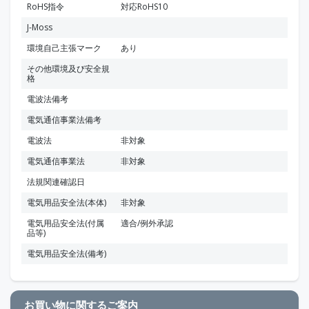
RoHS指令
対応RoHS10
J-Moss
環境自己主張マーク
あり
その他環境及び安全規
格
電波法備考
電気通信事業法備考
電波法
非対象
電気通信事業法
非対象
法規関連確認日
電気用品安全法(本体)
非対象
電気用品安全法(付属
適合/例外承認
品等)
電気用品安全法(備考)
お買い物に関するご案内