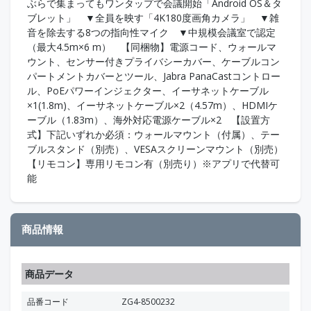
ぶらで集まってもワンタップで会議開始「Android OS＆タ
ブレット」 ▼全員を映す「4K180度画角カメラ」 ▼雑
音を除去する8つの指向性マイク ▼中規模会議室で認定
（最大4.5m×6 m） 【同梱物】電源コード、ウォールマ
ウント、センサー付きプライバシーカバー、ケーブルコン
パートメントカバーとツール、Jabra PanaCastコントロー
ル、PoEパワーインジェクター、イーサネットケーブル
×1(1.8m)、イーサネットケーブル×2（4.57m）、HDMIケ
ーブル（1.83m）、海外対応電源ケーブル×2 【設置方
式】下記いずれか必須：ウォールマウント（付属）、テー
ブルスタンド（別売）、VESAスクリーンマウント（別売）
【リモコン】専用リモコン有（別売り）※アプリで代替可
能
商品情報
商品データ
品番コード
ZG4-8500232