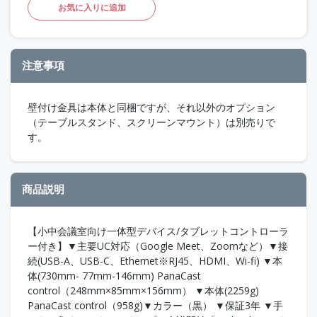
お気に入りに追加
注意事項
壁付け金具は本体と同梱ですが、それ以外のオプション
（テーブルスタンド、スクリーンマウント）は別売りで
す。
商品説明
【小中会議室向け一体型デバイス/タブレットコントローラ
ー付き】▼主要UC対応（Google Meet、Zoomなど）▼接
続(USB-A、USB-C、Ethernet※RJ45、HDMI、Wi-fi) ▼本
体(730mm- 77mm-146mm) PanaCast
control（248mm×85mm×156mm） ▼本体(2259g)
PanaCast control（958g)▼カラー（黒） ▼保証3年 ▼手