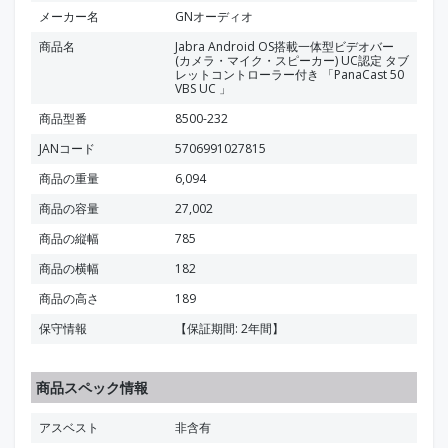
メーカー名
GNオーディオ
商品名
Jabra Android OS搭載一体型ビデオバー
(カメラ・マイク・スピーカー) UC認定 タブ
レットコントローラー付き 「PanaCast 50
VBS UC 」
商品型番
8500-232
JANコード
5706991027815
商品の重量
6,094
商品の容量
27,002
商品の縦幅
785
商品の横幅
182
商品の高さ
189
保守情報
【保証期間: 2年間】
商品スペック情報
アスベスト
非含有