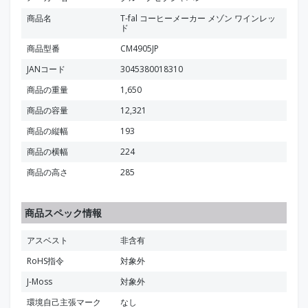
商品名
T-fal コーヒーメーカー メゾン ワインレッ
ド
商品型番
CM4905JP
JANコード
3045380018310
商品の重量
1,650
商品の容量
12,321
商品の縦幅
193
商品の横幅
224
商品の高さ
285
商品スペック情報
アスベスト
非含有
RoHS指令
対象外
J-Moss
対象外
環境自己主張マーク
なし