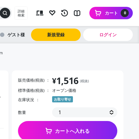
詳細
カート
0
検索
ゲスト
新規登録
ログイン
m
1,516
¥
販売価格(税抜)
(税抜)
標準価格(税抜)
オープン価格
ー
在庫状況
お取り寄せ
数量
カートへ入れる