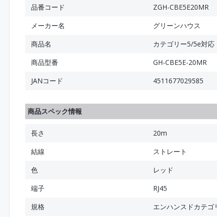
品番コード
ZGH-CBE5E20MR
メーカー名
グリーンハウス
商品名
カテゴリー5/5e対応
商品型番
GH-CBE5E-20MR
JANコード
4511677029585
商品スペック情報
長さ
20m
結線
ストレート
色
レッド
端子
RJ45
規格
エンハンスドカテゴ