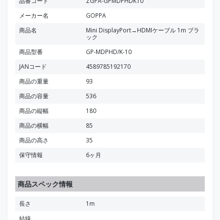
品番コード
ZGPA-GPMDPHDK10
メーカー名
GOPPA
商品名
Mini DisplayPort→HDMIケーブル 1m ブラ
ック
商品型番
GP-MDPHD/K-10
JANコード
4589785192170
商品の重量
93
商品の容量
536
商品の縦幅
180
商品の横幅
85
商品の高さ
35
保守情報
6ヶ月
商品スペック情報
長さ
1m
結線