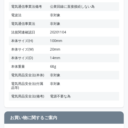
電気通信事業法備考
公衆回線に直接接続しない為
電波法
非対象
電気通信事業法
非対象
法規関連確認日
20201104
本体サイズ(H)
100mm
本体サイズ(W)
20mm
本体サイズ(D)
14mm
本体重量
68g
電気用品安全法(本体)
非対象
電気用品安全法(付属
非対象
品等)
電気用品安全法(備考)
電源不要な為
お買い物に関するご案内