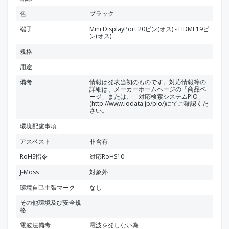
色
ブラック
端子
Mini DisplayPort 20ピン(オス) - HDMI 19ピ
ン(オス)
規格
用途
備考
情報は発表当初のものです。対応情報等の
詳細は、メーカーホームページの「商品ペ
ージ」または、「対応検索システムPIO」
(http://www.iodata.jp/pio/)にてご確認くだ
さい。
環境配慮事項
アスベスト
非含有
RoHS指令
対応RoHS10
J-Moss
対象外
環境自己主張マーク
なし
その他環境及び安全規
格
電波法備考
電波を発しない為