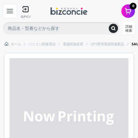
0
ログイン
詳細
検索
ホーム
パソコン関連用品
電源関連装置
UPS専用電源関連製品
SA