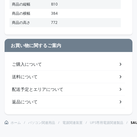
商品の縦幅
810
商品の横幅
384
商品の高さ
772
お買い物に関するご案内
ご購入について
送料について
配送予定とエリアについて
返品について
ホーム
パソコン関連用品
電源関連装置
UPS専用電源関連製品
SA