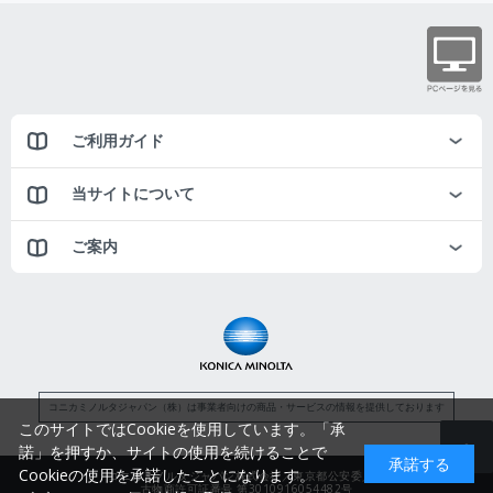
ご利用ガイド
当サイトについて
ご案内
コニカミノルタジャパン（株）は事業者向けの商品・サービスの情報を提供しております
このサイトではCookieを使用しています。「承
諾」を押すか、サイトの使用を続けることで
承諾する
Cookieの使用を承諾したことになります。
コニカミノルタジャパン株式会社／東京都公安委員会
古物商許可証番号 第3010916054482号