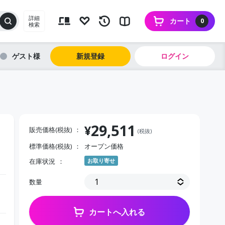
詳細
カート
0
検索
ゲスト
新規登録
ログイン
29,511
¥
販売価格(税抜)
(税抜)
標準価格(税抜)
オープン価格
在庫状況
お取り寄せ
数量
カートへ入れる