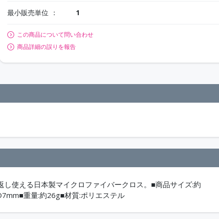
最小販売単位
1
この商品について問い合わせ
商品詳細の誤りを報告
返し使える日本製マイクロファイバークロス。■商品サイズ:約
×D7mm■重量:約26g■材質:ポリエステル