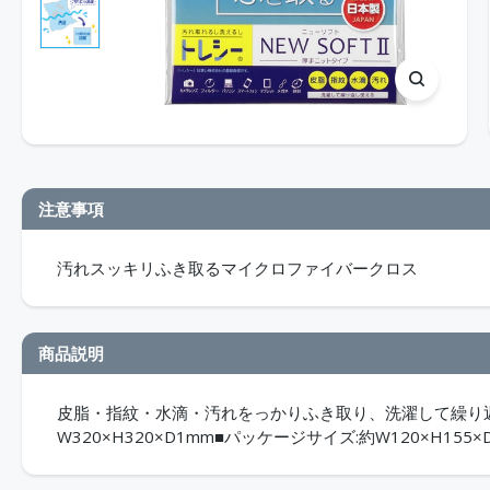
注意事項
汚れスッキリふき取るマイクロファイバークロス
商品説明
皮脂・指紋・水滴・汚れをっかりふき取り、洗濯して繰り
W320×H320×D1mm■パッケージサイズ:約W120×H155