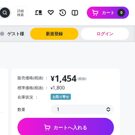
詳細
カート
0
検索
ゲスト
新規登録
ログイン
1,454
¥
販売価格(税抜)
(税抜)
1,800
標準価格(税抜)
¥
在庫状況
お取り寄せ
数量
カートへ入れる