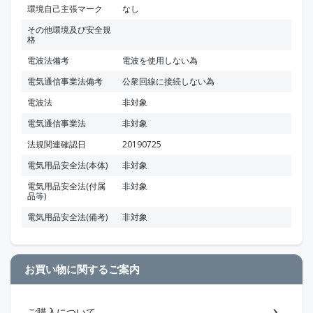
環境自己主張マーク
なし
その他環境及び安全規
格
電波法備考
電波を使用しない為
電気通信事業法備考
公衆回線に接続しない為
電波法
非対象
電気通信事業法
非対象
法規関連確認日
20190725
電気用品安全法(本体)
非対象
電気用品安全法(付属
非対象
品等)
電気用品安全法(備考)
非対象
お買い物に関するご案内
ご購入について