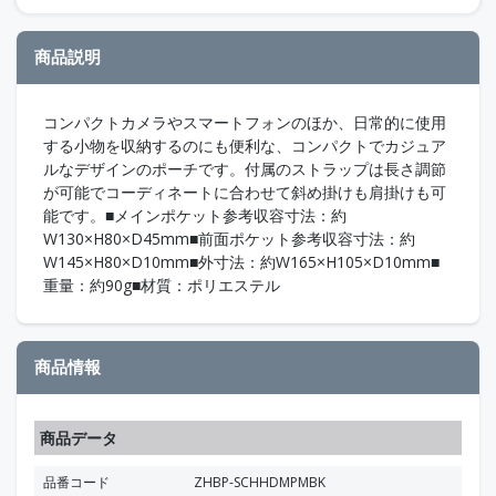
商品説明
コンパクトカメラやスマートフォンのほか、日常的に使用
する小物を収納するのにも便利な、コンパクトでカジュア
ルなデザインのポーチです。付属のストラップは長さ調節
が可能でコーディネートに合わせて斜め掛けも肩掛けも可
能です。■メインポケット参考収容寸法：約
W130×H80×D45mm■前面ポケット参考収容寸法：約
W145×H80×D10mm■外寸法：約W165×H105×D10mm■
重量：約90g■材質：ポリエステル
商品情報
商品データ
品番コード
ZHBP-SCHHDMPMBK