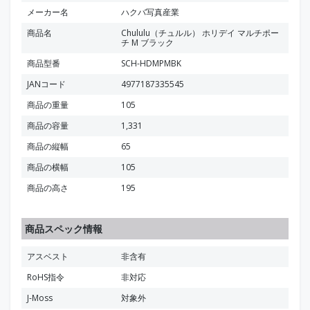
メーカー名
ハクバ写真産業
商品名
Chululu（チュルル） ホリデイ マルチポー
チ M ブラック
商品型番
SCH-HDMPMBK
JANコード
4977187335545
商品の重量
105
商品の容量
1,331
商品の縦幅
65
商品の横幅
105
商品の高さ
195
商品スペック情報
アスベスト
非含有
RoHS指令
非対応
J-Moss
対象外