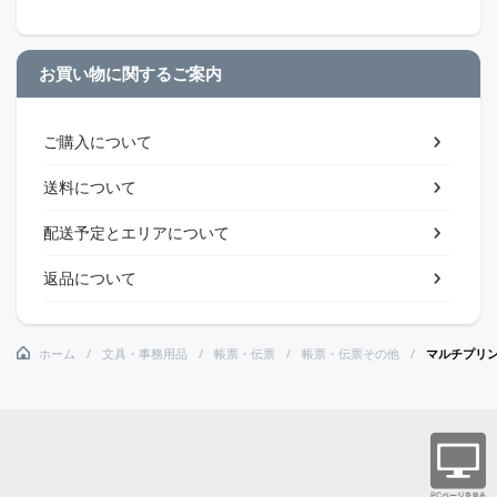
お買い物に関するご案内
ご購入について
送料について
配送予定とエリアについて
返品について
ホーム
文具・事務用品
帳票・伝票
帳票・伝票その他
マルチプリン