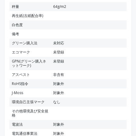
秤量
64g/m2
再生紙(古紙配合率)
白色度
備考
グリーン購入法
未対応
エコマーク
未登録
GPN(グリーン購入ネ
未登録
ットワーク)
アスベスト
非含有
RoHS指令
対象外
J-Moss
対象外
環境自己主張マーク
なし
その他環境及び安全規
格
電波法
対象外
電気通信事業法
対象外