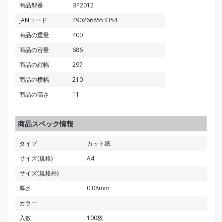
商品型番
BP2012
JANコード
4902668553354
商品の重量
400
商品の容量
686
商品の縦幅
297
商品の横幅
210
商品の高さ
11
商品スペック情報
タイプ
カット紙
サイズ(規格)
A4
サイズ(規格外)
厚さ
0.08mm
カラー
入数
100枚