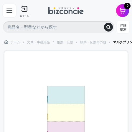
0
ログイン
詳細
検索
ホーム
文具・事務用品
帳票・伝票
帳票・伝票その他
マルチプリン