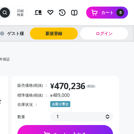
詳細
カート
0
検索
ゲスト
新規登録
ログイン
7年保証
470,236
¥
販売価格(税抜)
(税抜)
489,000
標準価格(税抜)
¥
常
在庫状況
お取り寄せ
ラ
数量