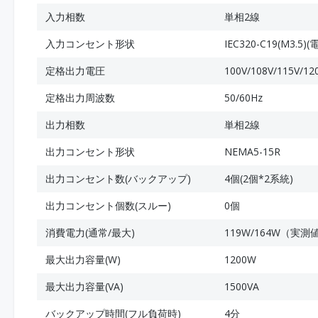
入力相数
単相2線
入力コンセント形状
IEC320-C19(M3
定格出力電圧
100V/108V/115V/12
定格出力周波数
50/60Hz
出力相数
単相2線
出力コンセント形状
NEMA5-15R
出力コンセント数(バックアップ)
4個(2個*2系統)
出力コンセント個数(スルー)
0個
消費電力(通常/最大)
119W/164W（実測
最大出力容量(W)
1200W
最大出力容量(VA)
1500VA
バックアップ時間(フル負荷時)
4分