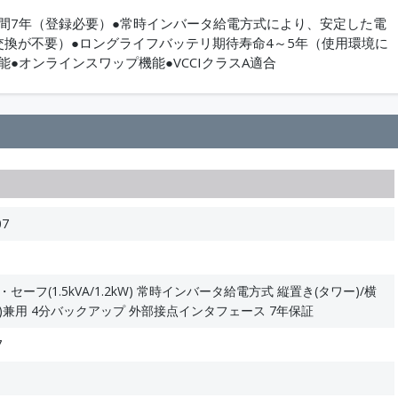
間7年（登録必要）●常時インバータ給電方式により、安定した電
交換が不要）●ロングライフバッテリ期待寿命4～5年（使用環境に
●オンラインスワップ機能●VCCIクラスA適合
07
ーフ(1.5kVA/1.2kW) 常時インバータ給電方式 縦置き(タワー)/横
)兼用 4分バックアップ 外部接点インタフェース 7年保証
7