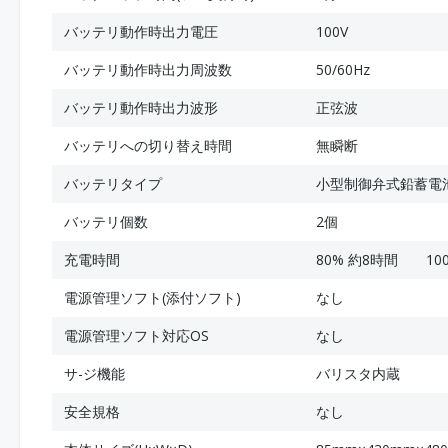
バッテリ動作時出力電圧
100V
バッテリ動作時出力周波数
50/60Hz
バッテリ動作時出力波形
正弦波
バッテリへの切り替え時間
無瞬断
バッテリタイプ
小型制御弁式鉛蓄電
バッテリ個数
2個
充電時間
80% 約8時間 100
電源管理ソフト(添付ソフト)
なし
電源管理ソフト対応OS
なし
サ-ジ機能
バリスタ内蔵
安全規格
なし