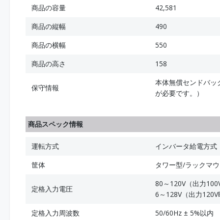
商品の容量
42,581
商品の縦幅
490
商品の横幅
550
商品の高さ
158
本体無償センドバッ
保守情報
が必要です。）
商品スペック情報
運転方式
インバータ給電方式
筐体
タワー型/ラックマ
80～120V（出力100
定格入力電圧
6～128V（出力120
定格入力周波数
50/60Hz ± 5%以内