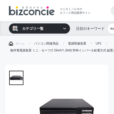
コニカミノルタの
オフィス用品購買サイト
カテゴリ一覧
注目のキーワード
#
ホーム
パソコン関連用品
電源関連装置
UPS
無停電電源装置 ミニ・セーフ(1.5kVA/1.2kW) 常時インバータ給電方式 