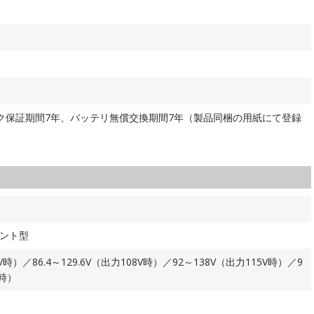
ク保証期間7年、バッテリ無償交換期間7年（製品同梱の用紙にて登録
ウント型
V時）／86.4～129.6V（出力108V時）／92～138V（出力115V時）／9
V時）