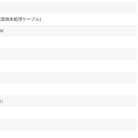
.5)(電源側未処理ケーブル)
0V
値）