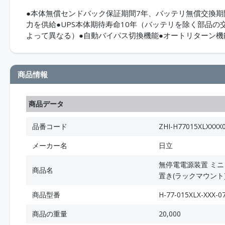
●本体無償センドバック保証期間7年、バッテリ無償交換期
力を供給●UPS本体期待寿命10年（バッテリを除く部品の
よって異なる）●自動バイパス切換機能●オートリターン機能
商品情報
商品データ
品番コード
ZHI-H77015XLXXXX
メーカー名
日立
無停電電源装置 ミニ・セ
商品名
置き(ラックマウント
商品型番
H-77-015XLX-XXX-0
商品の重量
20,000