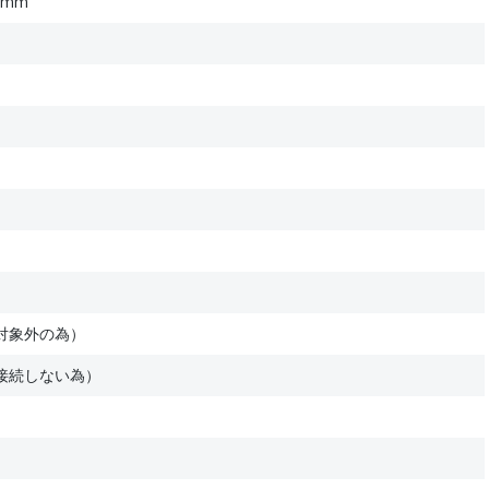
0mm
対象外の為）
接続しない為）