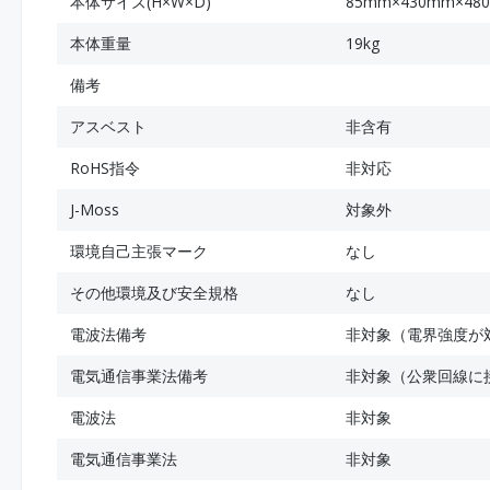
本体サイズ(H×W×D)
85mm×430mm×48
本体重量
19kg
備考
アスベスト
非含有
RoHS指令
非対応
J-Moss
対象外
環境自己主張マーク
なし
その他環境及び安全規格
なし
電波法備考
非対象（電界強度が
電気通信事業法備考
非対象（公衆回線に
電波法
非対象
電気通信事業法
非対象