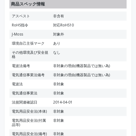
商品スペック情報
アスベスト
非含有
RoHS指令
対応RoHS10
J-Moss
対象外
環境自己主張マーク
あり
その他環境及び安全規
なし
格
電波法備考
非対象の理由(機器製品では無い為)
電気通信事業法備考
非対象の理由(機器製品では無い為)
電波法
非対象
電気通信事業法
非対象
法規関連確認日
2014-04-01
電気用品安全法(本体)
非対象
電気用品安全法(付属
非対象
品等)
電気用品安全法(備考)
非対象