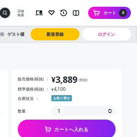
詳細
カート
0
検索
ゲスト
新規登録
ログイン
3,889
¥
販売価格(税抜)
(税抜)
4,100
標準価格(税抜)
¥
在庫状況
お取り寄せ
数量
カートへ入れる