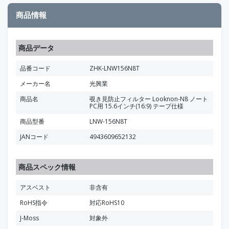
商品情報
商品データ
品番コード
ZHK-LNW156N8T
メーカー名
光興業
商品名
覗き見防止フィルター Looknon-N8 ノート
PC用 15.6インチ(16:9) テープ仕様
商品型番
LNW-156N8T
JANコード
4943609652132
商品スペック情報
アスベスト
非含有
RoHS指令
対応RoHS10
J-Moss
対象外