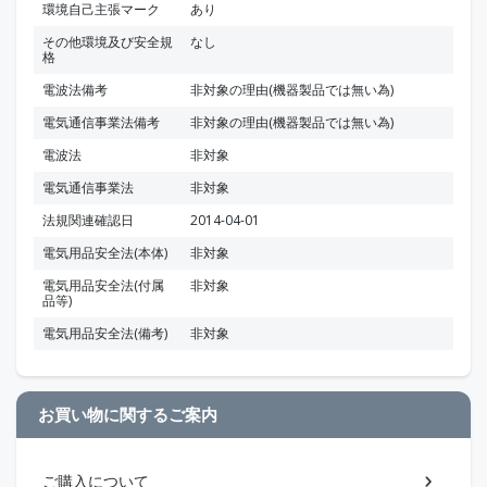
環境自己主張マーク
あり
その他環境及び安全規
なし
格
電波法備考
非対象の理由(機器製品では無い為)
電気通信事業法備考
非対象の理由(機器製品では無い為)
電波法
非対象
電気通信事業法
非対象
法規関連確認日
2014-04-01
電気用品安全法(本体)
非対象
電気用品安全法(付属
非対象
品等)
電気用品安全法(備考)
非対象
お買い物に関するご案内
ご購入について