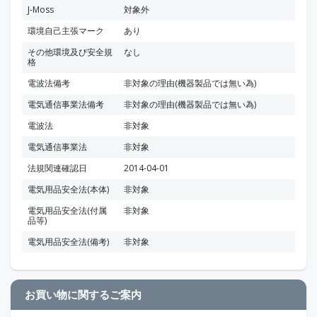
J-Moss
対象外
環境自己主張マーク
あり
その他環境及び安全規
なし
格
電波法備考
非対象の理由(機器製品では無い為)
電気通信事業法備考
非対象の理由(機器製品では無い為)
電波法
非対象
電気通信事業法
非対象
法規関連確認日
2014-04-01
電気用品安全法(本体)
非対象
電気用品安全法(付属
非対象
品等)
電気用品安全法(備考)
非対象
お買い物に関するご案内