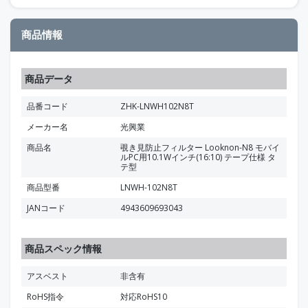
商品情報
商品データ
品番コード
ZHK-LNWH102N8T
メーカー名
光興業
商品名
覗き見防止フィルター Looknon-N8 モバイ
ルPC用10.1Wインチ(16:10) テープ仕様 タ
テ型
商品型番
LNWH-102N8T
JANコード
4943609693043
商品スペック情報
アスベスト
非含有
RoHS指令
対応RoHS10