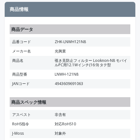
商品情報
商品データ
品番コード
ZHK-LNWH121N8
メーカー名
光興業
商品名
覗き見防止フィルター Looknon-N8 モバイ
ルPC用12.1Wインチ(16:9) タテ型
商品型番
LNWH-121N8
JANコード
4943609691063
商品スペック情報
アスベスト
非含有
RoHS指令
対応RoHS10
J-Moss
対象外