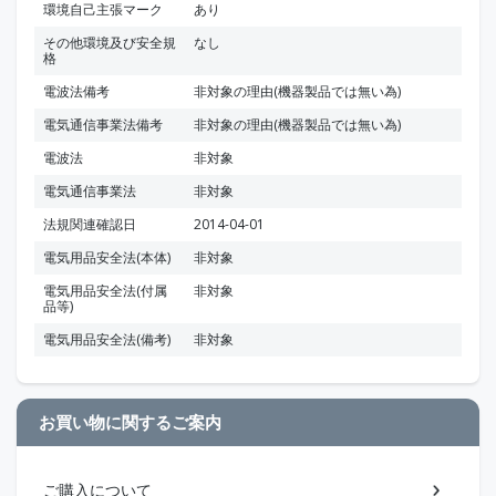
環境自己主張マーク
あり
その他環境及び安全規
なし
格
電波法備考
非対象の理由(機器製品では無い為)
電気通信事業法備考
非対象の理由(機器製品では無い為)
電波法
非対象
電気通信事業法
非対象
法規関連確認日
2014-04-01
電気用品安全法(本体)
非対象
電気用品安全法(付属
非対象
品等)
電気用品安全法(備考)
非対象
お買い物に関するご案内
ご購入について