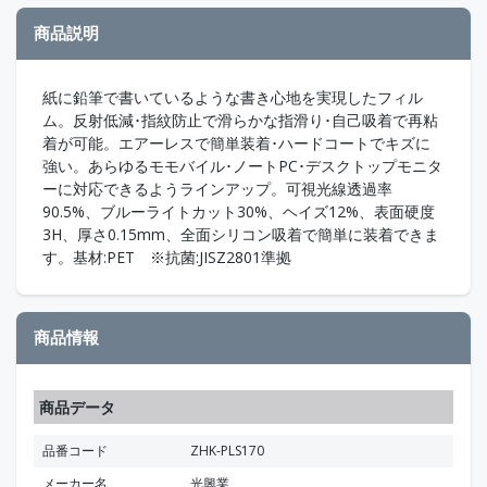
商品説明
紙に鉛筆で書いているような書き心地を実現したフィル
ム。反射低減･指紋防止で滑らかな指滑り･自己吸着で再粘
着が可能。エアーレスで簡単装着･ハードコートでキズに
強い。あらゆるモモバイル･ノートPC･デスクトップモニタ
ーに対応できるようラインアップ。可視光線透過率
90.5%、ブルーライトカット30%、ヘイズ12%、表面硬度
3H、厚さ0.15mm、全面シリコン吸着で簡単に装着できま
す。基材:PET ※抗菌:JISZ2801準拠
商品情報
商品データ
品番コード
ZHK-PLS170
メーカー名
光興業