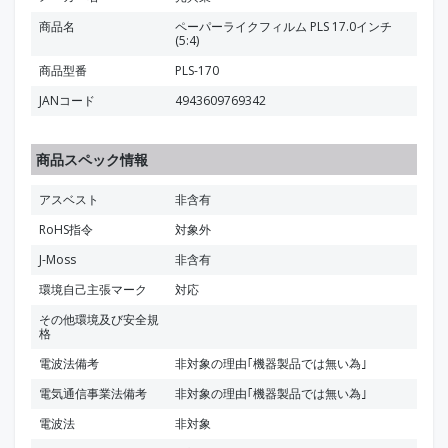
商品名
ペーパーライクフィルム PLS 17.0インチ
(5:4)
商品型番
PLS-170
JANコード
4943609769342
商品スペック情報
アスベスト
非含有
RoHS指令
対象外
J-Moss
非含有
環境自己主張マーク
対応
その他環境及び安全規
格
電波法備考
非対象の理由｢機器製品では無い為｣
電気通信事業法備考
非対象の理由｢機器製品では無い為｣
電波法
非対象