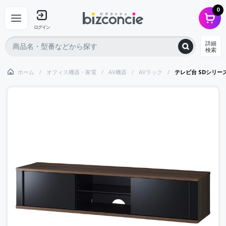
0
ログイン
詳細
検索
ホーム
オフィス機器・家電
AV機器
AVラック
テレビ台 SDシリーズ