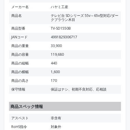
メーカー名
ハヤミ工産
商品名
テレビ台 SDシリーズ 55v～65v型対応/ダー
クブラウン木目
商品型番
TV-SD1550B
JANコード
4991829306717
商品の重量
33,900
商品の容量
119,680
商品の縦幅
440
商品の横幅
1,600
商品の高さ
170
保守情報
保証はナシ、初期不良対応、応相談
商品スペック情報
アスベスト
非含有
RoHS指令
対象外