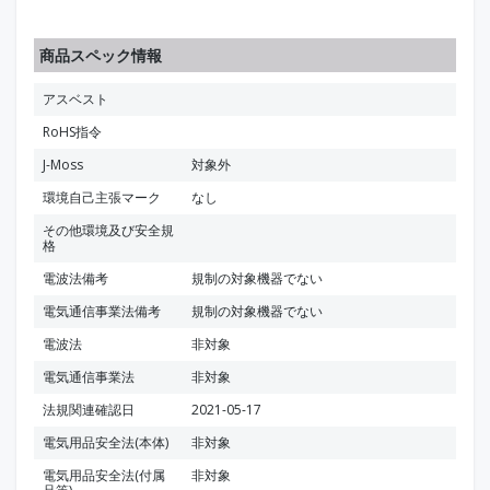
商品スペック情報
アスベスト
RoHS指令
J-Moss
対象外
環境自己主張マーク
なし
その他環境及び安全規
格
電波法備考
規制の対象機器でない
電気通信事業法備考
規制の対象機器でない
電波法
非対象
電気通信事業法
非対象
法規関連確認日
2021-05-17
電気用品安全法(本体)
非対象
電気用品安全法(付属
非対象