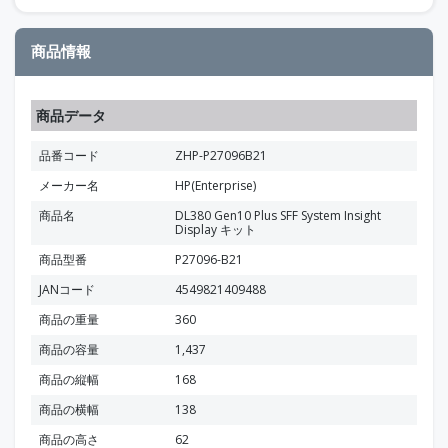
商品情報
商品データ
品番コード
ZHP-P27096B21
メーカー名
HP(Enterprise)
商品名
DL380 Gen10 Plus SFF System Insight
Display キット
商品型番
P27096-B21
JANコード
4549821409488
商品の重量
360
商品の容量
1,437
商品の縦幅
168
商品の横幅
138
商品の高さ
62