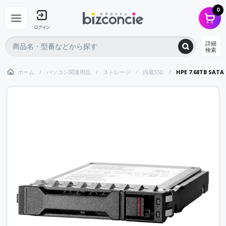
0
ログイン
詳細
検索
ホーム
パソコン関連用品
ストレージ
内蔵SSD
HPE 7.68TB SATA 