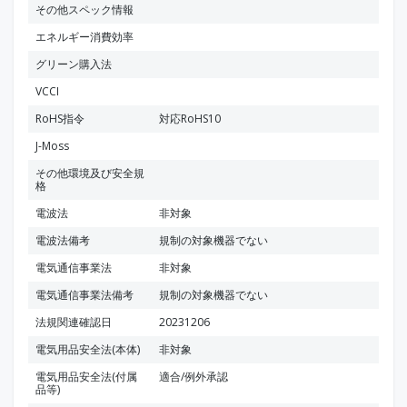
その他スペック情報
エネルギー消費効率
グリーン購入法
VCCI
RoHS指令
対応RoHS10
J-Moss
その他環境及び安全規
格
電波法
非対象
電波法備考
規制の対象機器でない
電気通信事業法
非対象
電気通信事業法備考
規制の対象機器でない
法規関連確認日
20231206
電気用品安全法(本体)
非対象
電気用品安全法(付属
適合/例外承認
品等)