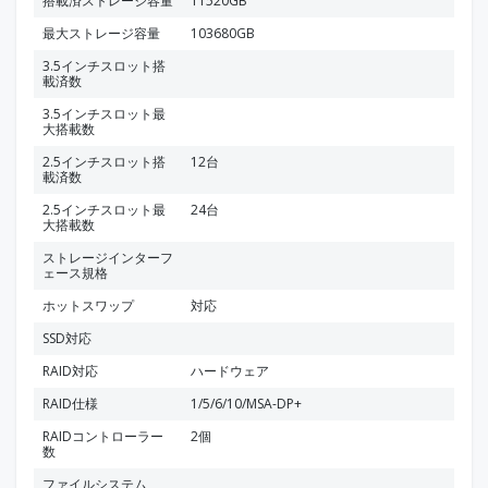
搭載済ストレージ容量
11520GB
最大ストレージ容量
103680GB
3.5インチスロット搭
載済数
3.5インチスロット最
大搭載数
2.5インチスロット搭
12台
載済数
2.5インチスロット最
24台
大搭載数
ストレージインターフ
ェース規格
ホットスワップ
対応
SSD対応
RAID対応
ハードウェア
RAID仕様
1/5/6/10/MSA-DP+
RAIDコントローラー
2個
数
ファイルシステム