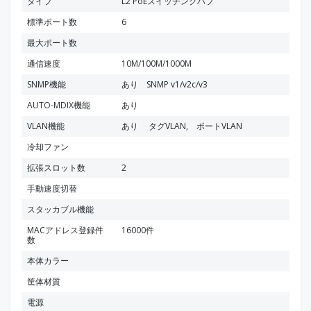
タイプ
L2 PoEスイッチングハブ
標準ポート数
6
最大ポート数
通信速度
10M/100M/1000M
SNMP機能
あり SNMP v1/v2c/v3
AUTO-MDIX機能
あり
VLAN機能
あり タグVLAN, ポートVLAN
冷却ファン
拡張スロット数
2
手動速度切替
スタッカブル機能
MACアドレス登録件
16000件
数
本体カラー
筐体材質
電源