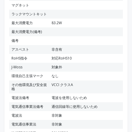
マグネット
ラックマウントキット
最大消費電力
83.2W
最大消費電力(備考)
備考
アスベスト
非含有
RoHS指令
対応RoHS10
J-Moss
対象外
環境自己主張マーク
なし
その他環境及び安全規
VCCI クラスA
格
電波法備考
電波を使用しないため
電気通信事業法備考
通信回線等に使用しないため
電波法
非対象
電気通信事業法
非対象