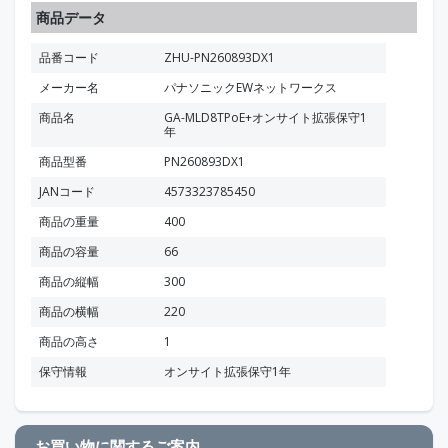
商品データ
品番コード
ZHU-PN260893DX1
メーカー名
パナソニックEWネットワークス
商品名
GA-MLD8TPoE+オンサイト拡張保守1
年
商品型番
PN260893DX1
JANコード
4573323785450
商品の重量
400
商品の容量
66
商品の縦幅
300
商品の横幅
220
商品の高さ
1
保守情報
オンサイト拡張保守1年
お買い物に関するご案内