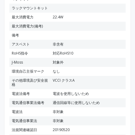
ラックマウントキット
最大消費電力
22.4W
最大消費電力(備考)
備考
アスベスト
非含有
RoHS指令
対応RoHS10
J-Moss
対象外
環境自己主張マーク
なし
その他環境及び安全規
VCCI クラスA
格
電波法備考
電波を使用しないため
電気通信事業法備考
通信回線等に使用しないため
電波法
非対象
電気通信事業法
非対象
法規関連確認日
20190520