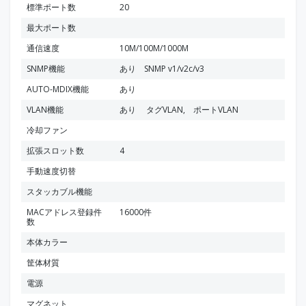
標準ポート数
20
最大ポート数
通信速度
10M/100M/1000M
SNMP機能
あり SNMP v1/v2c/v3
AUTO-MDIX機能
あり
VLAN機能
あり タグVLAN, ポートVLAN
冷却ファン
拡張スロット数
4
手動速度切替
スタッカブル機能
MACアドレス登録件
16000件
数
本体カラー
筐体材質
電源
マグネット