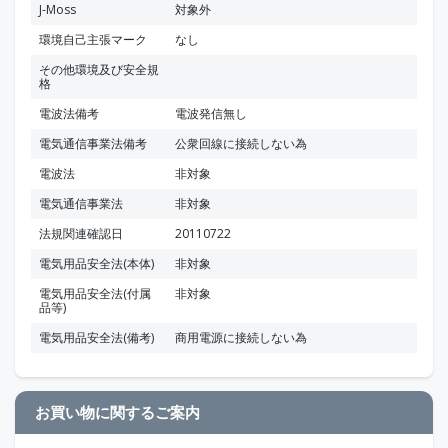
J-Moss
対象外
環境自己主張マーク
なし
その他環境及び安全規
格
電波法備考
電波発信無し
電気通信事業法備考
公衆回線に接続しない為
電波法
非対象
電気通信事業法
非対象
法規関連確認日
20110722
電気用品安全法(本体)
非対象
電気用品安全法(付属
非対象
品等)
電気用品安全法(備考)
商用電源に接続しない為
お買い物に関するご案内