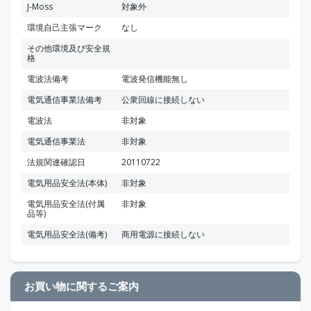
J-Moss
対象外
環境自己主張マーク
なし
その他環境及び安全規
格
電波法備考
電波発信機能無し
電気通信事業法備考
公衆回線に接続しない
電波法
非対象
電気通信事業法
非対象
法規関連確認日
20110722
電気用品安全法(本体)
非対象
電気用品安全法(付属
非対象
品等)
電気用品安全法(備考)
商用電源に接続しない
お買い物に関するご案内