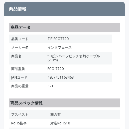
商品情報
商品データ
品番コード
ZIF-ECO7720
メーカー名
インタフェース
商品名
50ピンハーフピッチ切離ケーブル
(2.0m)
商品型番
ECO-7720
JANコード
4957451163463
商品の重量
321
商品スペック情報
アスベスト
非含有
RoHS指令
対応RoHS10