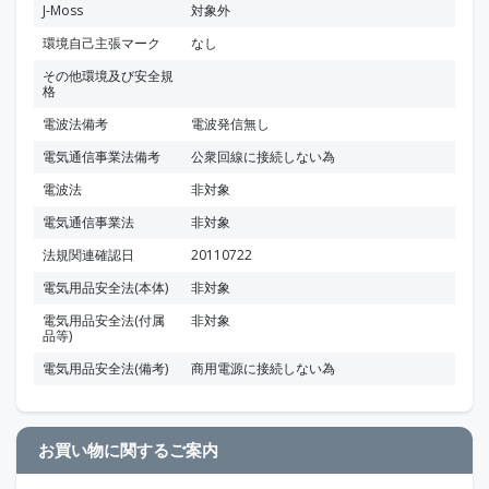
J-Moss
対象外
環境自己主張マーク
なし
その他環境及び安全規
格
電波法備考
電波発信無し
電気通信事業法備考
公衆回線に接続しない為
電波法
非対象
電気通信事業法
非対象
法規関連確認日
20110722
電気用品安全法(本体)
非対象
電気用品安全法(付属
非対象
品等)
電気用品安全法(備考)
商用電源に接続しない為
お買い物に関するご案内