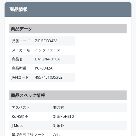
商品情報
商品データ
品番コード
ZIF-PCI3342A
メーカー名
インタフェース
商品名
DA12N4-U10A
商品型番
PCI-3342A
JANコード
4957451035302
商品スペック情報
アスベスト
非含有
RoHS指令
対応RoHS10
J-Moss
対象外
環境自己主張マーク
なし