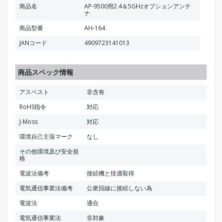
商品名
AP-9500用2.4＆5GHzオプションアンテ
ナ
商品型番
AH-164
JANコード
4909723141013
商品スペック情報
アスベスト
非含有
RoHS指令
対応
J-Moss
対応
環境自己主張マーク
なし
その他環境及び安全規
格
電波法備考
接続機と技適取得
電気通信事業法備考
公衆回線に接続しない為
電波法
適合
電気通信事業法
非対象