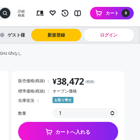
詳細
カート
0
検索
ゲスト
新規登録
ログイン
.5GHz Gfxなし
38,472
¥
販売価格(税抜)
(税抜)
標準価格(税抜)
オープン価格
在庫状況
お取り寄せ
数量
カートへ入れる