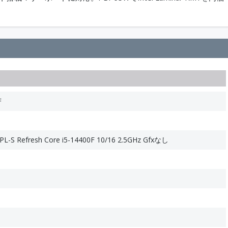
F
L-S Refresh Core i5-14400F 10/16 2.5GHz Gfxなし