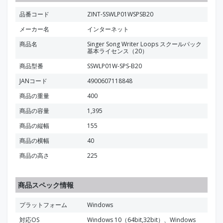
品番コード
ZINT-SSWLP01WSPSB20
メーカー名
インターネット
商品名
Singer Song Writer Loops スクールパック
基本ライセンス（20）
商品型番
SSWLP01W-SPS-B20
JANコード
4900607118848
商品の重量
400
商品の容量
1,395
商品の縦幅
155
商品の横幅
40
商品の高さ
225
商品スペック情報
プラットフォーム
Windows
対応OS
Windows 10（64bit,32bit）、Windows