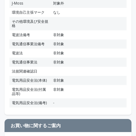
J-Moss
対象外
環境自己主張マーク
なし
その他環境及び安全規
格
電波法備考
非対象
電気通信事業法備考
非対象
電波法
非対象
電気通信事業法
非対象
法規関連確認日
電気用品安全法(本体)
非対象
電気用品安全法(付属
非対象
品等)
電気用品安全法(備考)
-
お買い物に関するご案内