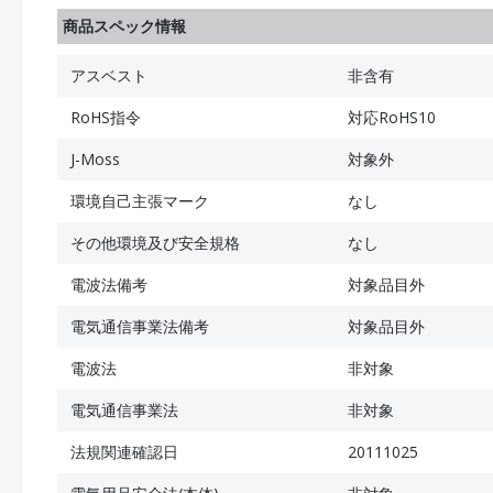
商品スペック情報
アスベスト
非含有
RoHS指令
対応RoHS10
J-Moss
対象外
環境自己主張マーク
なし
その他環境及び安全規格
なし
電波法備考
対象品目外
電気通信事業法備考
対象品目外
電波法
非対象
電気通信事業法
非対象
法規関連確認日
20111025