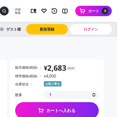
詳細
カート
0
検索
ゲスト
新規登録
ログイン
2,683
¥
販売価格(税抜)
(税抜)
4,000
標準価格(税抜)
¥
在庫状況
お取り寄せ
数量
カートへ入れる