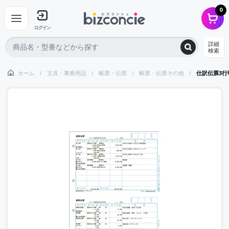
0
ログイン
詳細
検索
ホーム
文具・事務用品
帳票・伝票
帳票・伝票その他
仕訳伝票3行