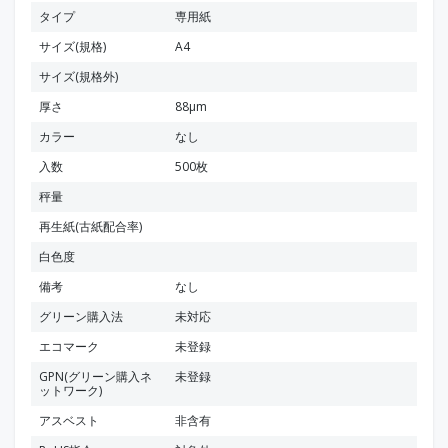
タイプ
専用紙
サイズ(規格)
A4
サイズ(規格外)
厚さ
88μm
カラー
なし
入数
500枚
秤量
再生紙(古紙配合率)
白色度
備考
なし
グリーン購入法
未対応
エコマーク
未登録
GPN(グリーン購入ネ
未登録
ットワーク)
アスベスト
非含有