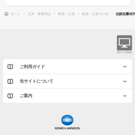
ホーム
文具・事務用品
帳票・伝票
帳票・伝票その他
仕訳伝票3行
ご利用ガイド
当サイトについて
ご案内