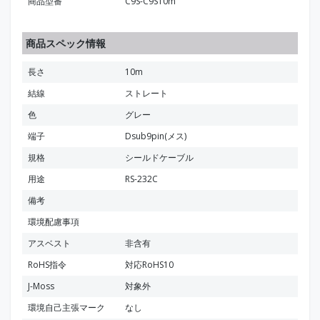
商品型番
C9S-C9S10m
商品スペック情報
長さ
10m
結線
ストレート
色
グレー
端子
Dsub9pin(メス)
規格
シールドケーブル
用途
RS-232C
備考
環境配慮事項
アスベスト
非含有
RoHS指令
対応RoHS10
J-Moss
対象外
環境自己主張マーク
なし