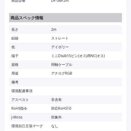
商品型番
DP-5BP2m
商品スペック情報
長さ
2m
結線
ストレート
色
アイボリー
端子
ミニDsub15ピン(オス)/BNC(オス)
規格
同軸ケーブル
用途
アナログRGB
備考
環境配慮事項
アスベスト
非含有
RoHS指令
対応RoHS10
J-Moss
対象外
環境自己主張マーク
なし