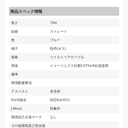
商品スペック情報
長さ
70m
結線
ストレート
色
ブルー
端子
RJ45(オス)
規格
ツイストペアケーブル
用途
イメージニクス社製CAT5e/6伝送器用
備考
環境配慮事項
アスベスト
非含有
RoHS指令
対応RoHS10
J-Moss
対象外
環境自己主張マーク
なし
その他環境及び安全規