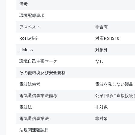
備考
環境配慮事項
アスベスト
非含有
RoHS指令
対応RoHS10
J-Moss
対象外
環境自己主張マーク
なし
その他環境及び安全規格
電波法備考
電波を発しない製品
電気通信事業法備考
公衆回線に直接接続
電波法
非対象
電気通信事業法
非対象
法規関連確認日