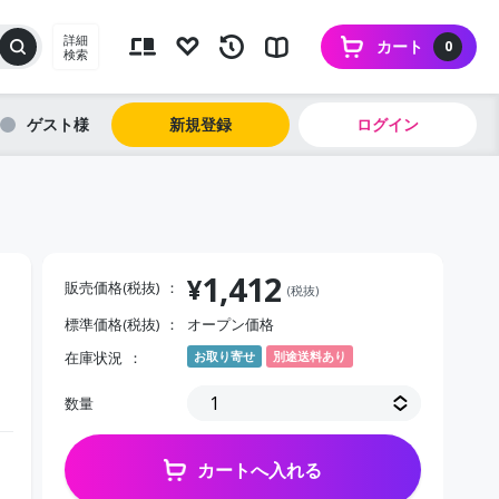
詳細
カート
0
検索
ゲスト
新規登録
ログイン
1,412
¥
販売価格(税抜)
(税抜)
標準価格(税抜)
オープン価格
在庫状況
お取り寄せ
別途送料あり
数量
カートへ入れる