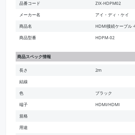
品番コード
ZIX-HDPM02
メーカー名
アイ・ディ・ケイ
商品名
HDMI接続ケーブル 4
商品型番
HDPM-02
商品スペック情報
長さ
2m
結線
色
ブラック
端子
HDMI/HDMI
規格
用途