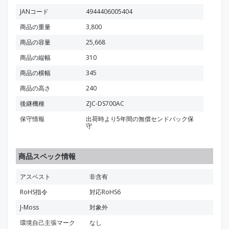
JANコード
4944406005404
商品の重量
3,800
商品の容量
25,668
商品の縦幅
310
商品の横幅
345
商品の高さ
240
後継機種
ZJC-DS700AC
保守情報
出荷時より5年間の無償センドバック保
守
商品スペック情報
アスベスト
非含有
RoHS指令
対応RoHS6
J-Moss
対象外
環境自己主張マーク
なし