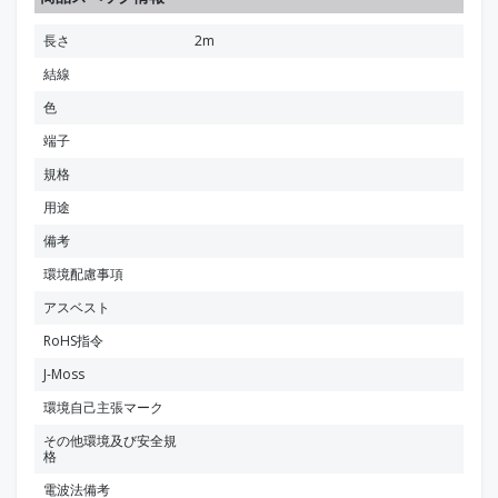
長さ
2m
結線
色
端子
規格
用途
備考
環境配慮事項
アスベスト
RoHS指令
J-Moss
環境自己主張マーク
その他環境及び安全規
格
電波法備考