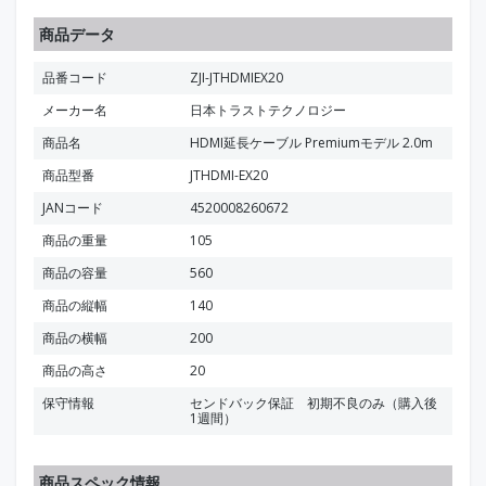
商品データ
品番コード
ZJI-JTHDMIEX20
メーカー名
日本トラストテクノロジー
商品名
HDMI延長ケーブル Premiumモデル 2.0m
商品型番
JTHDMI-EX20
JANコード
4520008260672
商品の重量
105
商品の容量
560
商品の縦幅
140
商品の横幅
200
商品の高さ
20
保守情報
センドバック保証 初期不良のみ（購入後
1週間）
商品スペック情報