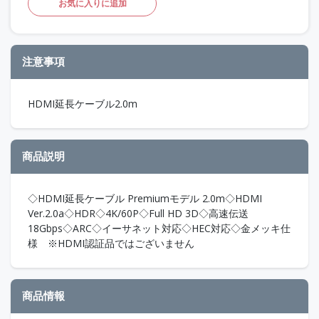
お気に入りに追加
注意事項
HDMI延長ケーブル2.0m
商品説明
◇HDMI延長ケーブル Premiumモデル 2.0m◇HDMI
Ver.2.0a◇HDR◇4K/60P◇Full HD 3D◇高速伝送
18Gbps◇ARC◇イーサネット対応◇HEC対応◇金メッキ仕
様 ※HDMI認証品ではございません
商品情報