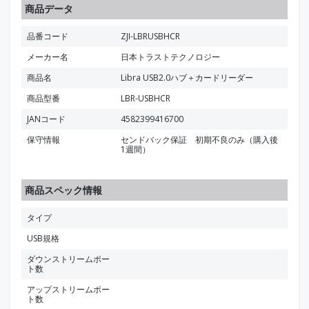
商品データ
品番コード
ZJI-LBRUSBHCR
メーカー名
日本トラストテクノロジー
商品名
Libra USB2.0ハブ＋カードリーダー
商品型番
LBR-USBHCR
JANコード
4582399416700
保守情報
センドバック保証 初期不良のみ（購入後
1週間）
商品スペック情報
タイプ
USB規格
ダウンストリームポー
ト数
アップストリームポー
ト数