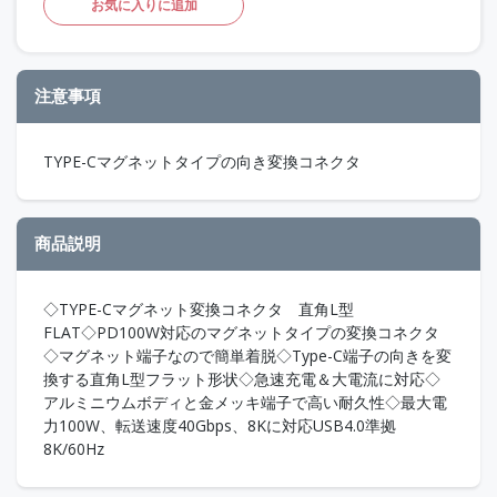
お気に入りに追加
注意事項
TYPE-Cマグネットタイプの向き変換コネクタ
商品説明
◇TYPE-Cマグネット変換コネクタ 直角L型
FLAT◇PD100W対応のマグネットタイプの変換コネクタ
◇マグネット端子なので簡単着脱◇Type-C端子の向きを変
換する直角L型フラット形状◇急速充電＆大電流に対応◇
アルミニウムボディと金メッキ端子で高い耐久性◇最大電
力100W、転送速度40Gbps、8Kに対応USB4.0準拠
8K/60Hz