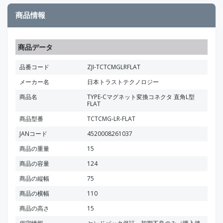
商品情報
商品データ
品番コード
ZJI-TCTCMGLRFLAT
メーカー名
日本トラストテクノロジー
商品名
TYPE-Cマグネット変換コネクタ 直角L型
FLAT
商品型番
TCTCMG-LR-FLAT
JANコード
4520008261037
商品の重量
15
商品の容量
124
商品の縦幅
75
商品の横幅
110
商品の高さ
15