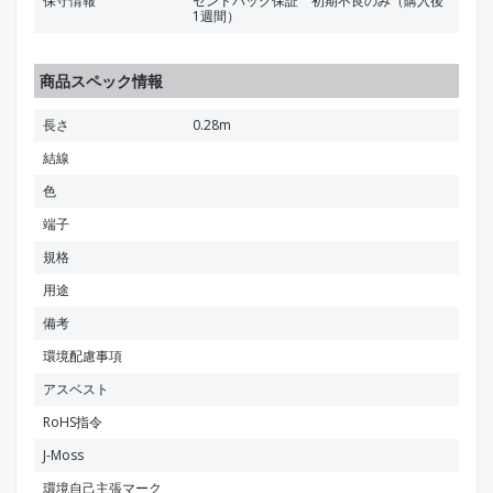
保守情報
センドバック保証 初期不良のみ（購入後
1週間）
商品スペック情報
長さ
0.28m
結線
色
端子
規格
用途
備考
環境配慮事項
アスベスト
RoHS指令
J-Moss
環境自己主張マーク