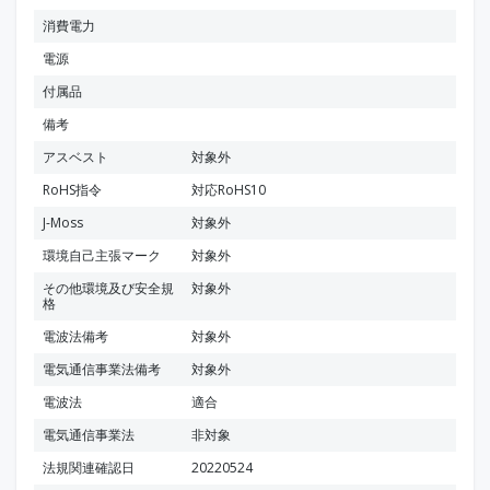
消費電力
電源
付属品
備考
アスベスト
対象外
RoHS指令
対応RoHS10
J-Moss
対象外
環境自己主張マーク
対象外
その他環境及び安全規
対象外
格
電波法備考
対象外
電気通信事業法備考
対象外
電波法
適合
電気通信事業法
非対象
法規関連確認日
20220524