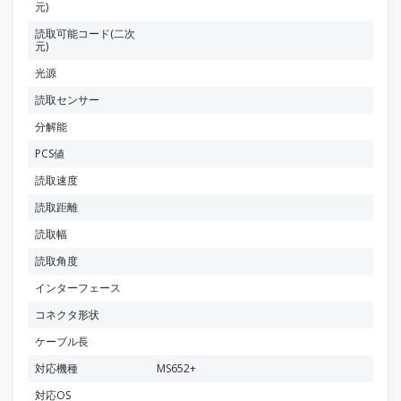
元)
読取可能コード(二次
元)
光源
読取センサー
分解能
PCS値
読取速度
読取距離
読取幅
読取角度
インターフェース
コネクタ形状
ケーブル長
対応機種
MS652+
対応OS