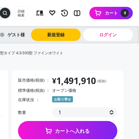
詳細
カート
0
検索
ゲスト
新規登録
ログイン
タイプ 4:3/300型 ファインホワイト
1,491,910
¥
販売価格(税抜)
(税抜)
標準価格(税抜)
オープン価格
在庫状況
お取り寄せ
数量
カートへ入れる