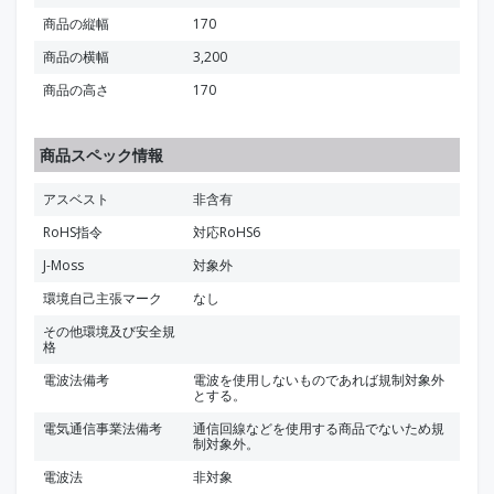
商品の縦幅
170
商品の横幅
3,200
商品の高さ
170
商品スペック情報
アスベスト
非含有
RoHS指令
対応RoHS6
J-Moss
対象外
環境自己主張マーク
なし
その他環境及び安全規
格
電波法備考
電波を使用しないものであれば規制対象外
とする。
電気通信事業法備考
通信回線などを使用する商品でないため規
制対象外。
電波法
非対象