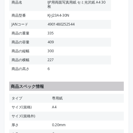
商品名
IJP用両面写真用紙 セミ光沢紙 A4 30
枚
商品型番
KJ-J23A4-30N
JANコード
4901480252544
商品の重量
335
商品の容量
409
商品の縦幅
300
商品の横幅
227
商品の高さ
6
商品スペック情報
タイプ
専用紙
サイズ(規格)
A4
サイズ(規格外)
厚さ
0.20mm