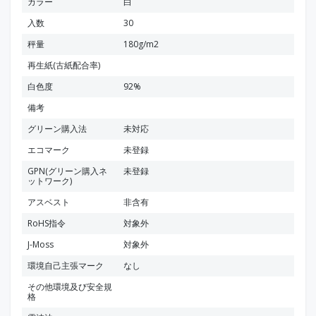
カラー
白
入数
30
秤量
180g/m2
再生紙(古紙配合率)
白色度
92%
備考
グリーン購入法
未対応
エコマーク
未登録
GPN(グリーン購入ネ
未登録
ットワーク)
アスベスト
非含有
RoHS指令
対象外
J-Moss
対象外
環境自己主張マーク
なし
その他環境及び安全規
格