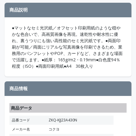
商品説明
●マットなセミ光沢紙／オフセット印刷用紙のような穏や
かな色合いで、高画質画像を再現。速乾性や耐水性に優
れ、裏うつりにも強い高性能のセミ光沢紙です。●両面印
刷が可能／両面にリアルな写真画像を印刷できるため、業
務用のパンフレットやPOP、カードなど、さまざまな場面
で活躍します。●紙厚： 165g/m2・0.19mm●白色度94％
程度（ISO）●両面印刷用紙●A4 30枚入り
商品情報
商品データ
品番コード
ZKQ-KJJ23A430N
メーカー名
コクヨ