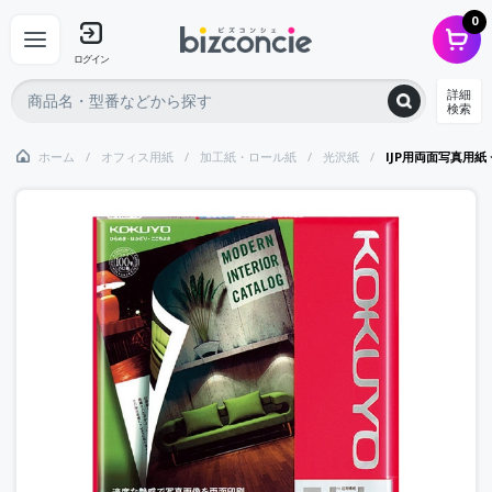
0
ログイン
詳細
検索
ホーム
オフィス用紙
加工紙・ロール紙
光沢紙
IJP用両面写真用紙 