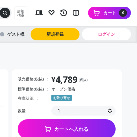
詳細
カート
0
検索
ゲスト
新規登録
ログイン
4,789
¥
販売価格(税抜)
(税抜)
標準価格(税抜)
オープン価格
)
在庫状況
お取り寄せ
数量
カートへ入れる