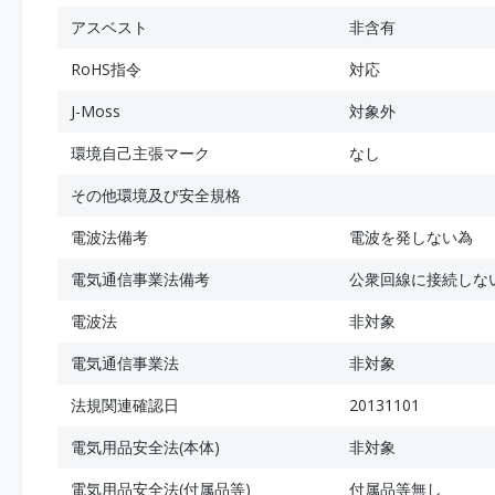
アスベスト
非含有
RoHS指令
対応
J-Moss
対象外
環境自己主張マーク
なし
その他環境及び安全規格
電波法備考
電波を発しない為
電気通信事業法備考
公衆回線に接続しな
電波法
非対象
電気通信事業法
非対象
法規関連確認日
20131101
電気用品安全法(本体)
非対象
電気用品安全法(付属品等)
付属品等無し