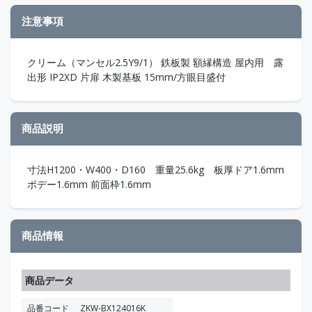
注意事項
クリーム（マンセル2.5Y9/1） 鉄板製 額縁構造 屋内用 露
出形 IP2XD 片扉 木製基板 15mm/方眼目盛付
商品説明
寸法H1200・W400・D160 重量25.6kg 板厚ドア1.6mm
ボデー1.6mm 前面枠1.6mm
商品情報
商品データ
品番コード
ZKW-BX124016K