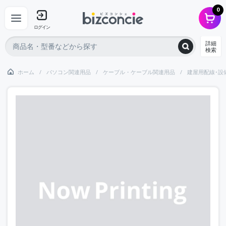
0
ログイン
詳細
検索
ホーム
パソコン関連用品
ケーブル・ケーブル関連用品
建屋用配線･設