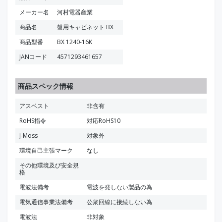
メーカー名
河村電器産業
商品名
盤用キャビネット BX
商品型番
BX 1240-16K
JANコード
4571293461657
商品スペック情報
アスベスト
非含有
RoHS指令
対応RoHS10
J-Moss
対象外
環境自己主張マーク
なし
その他環境及び安全規
格
電波法備考
電波を発しない製品の為
電気通信事業法備考
公衆回線に接続しない為
電波法
非対象