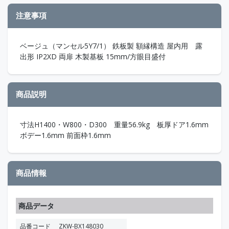
注意事項
ベージュ（マンセル5Y7/1） 鉄板製 額縁構造 屋内用 露
出形 IP2XD 両扉 木製基板 15mm/方眼目盛付
商品説明
寸法H1400・W800・D300 重量56.9kg 板厚ドア1.6mm
ボデー1.6mm 前面枠1.6mm
商品情報
商品データ
品番コード
ZKW-BX148030