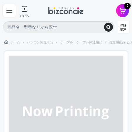
0
ログイン
詳細
検索
ホーム
パソコン関連用品
ケーブル・ケーブル関連用品
建屋用配線･設