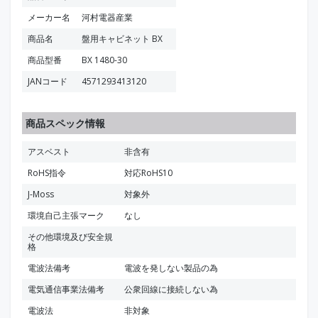
メーカー名
河村電器産業
商品名
盤用キャビネット BX
商品型番
BX 1480-30
JANコード
4571293413120
商品スペック情報
アスベスト
非含有
RoHS指令
対応RoHS10
J-Moss
対象外
環境自己主張マーク
なし
その他環境及び安全規
格
電波法備考
電波を発しない製品の為
電気通信事業法備考
公衆回線に接続しない為
電波法
非対象