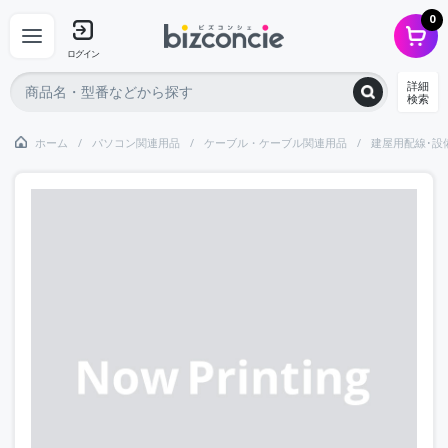
0
ログイン
詳細
検索
ホーム
パソコン関連用品
ケーブル・ケーブル関連用品
建屋用配線･設