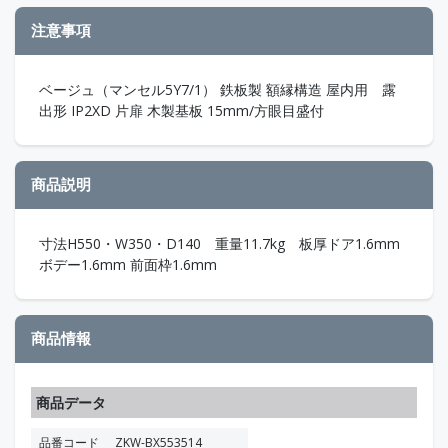
注意事項
ベージュ（マンセル5Y7/1） 鉄板製 額縁構造 屋内用 露
出形 IP2XD 片扉 木製基板 15mm/方眼目盛付
商品説明
寸法H550・W350・D140 重量11.7kg 板厚ドア1.6mm
ボデー1.6mm 前面枠1.6mm
商品情報
商品データ
品番コード
ZKW-BX553514