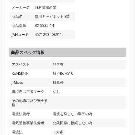
メーカー名
河村電器産業
商品名
盤用キャビネット BX
商品型番
BX 5535-14
JANコード
4571293408911
商品スペック情報
アスベスト
非含有
RoHS指令
対応RoHS10
J-Moss
対象外
環境自己主張マーク
なし
その他環境及び安全規
格
電波法備考
電波を発しない製品の為
電気通信事業法備考
公衆回線に接続しない為
電波法
非対象